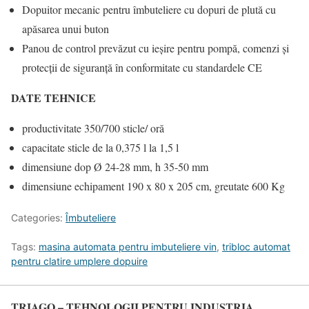
Dopuitor mecanic pentru îmbuteliere cu dopuri de plută cu
apăsarea unui buton
Panou de control prevăzut cu ieșire pentru pompă, comenzi și
protecții de siguranță în conformitate cu standardele CE
DATE TEHNICE
productivitate 350/700 sticle/ oră
capacitate sticle de la 0,375 l la 1,5 l
dimensiune dop Ø 24-28 mm, h 35-50 mm
dimensiune echipament 190 x 80 x 205 cm, greutate 600 Kg
Categories:
Îmbuteliere
Tags:
masina automata pentru imbuteliere vin
,
tribloc automat
pentru clatire umplere dopuire
TRIAGO – TEHNOLOGII PENTRU INDUSTRIA