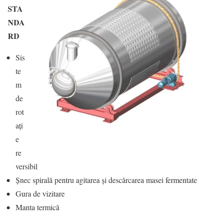
STA
NDA
RD
Sis
te
m
de
rot
ați
e
re
versibil
Șnec spirală pentru agitarea și descărcarea masei fermentate
Gura de vizitare
Manta termică