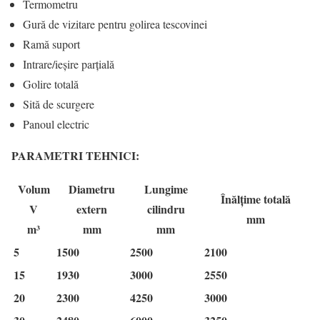
Termometru
Gură de vizitare pentru golirea tescovinei
Ramă suport
Intrare/ieșire parțială
Golire totală
Sită de scurgere
Panoul electric
PARAMETRI TEHNICI:
Volum
Diametru
Lungime
Înălțime totală
V
extern
cilindru
mm
m³
mm
mm
5
1500
2500
2100
15
1930
3000
2550
20
2300
4250
3000