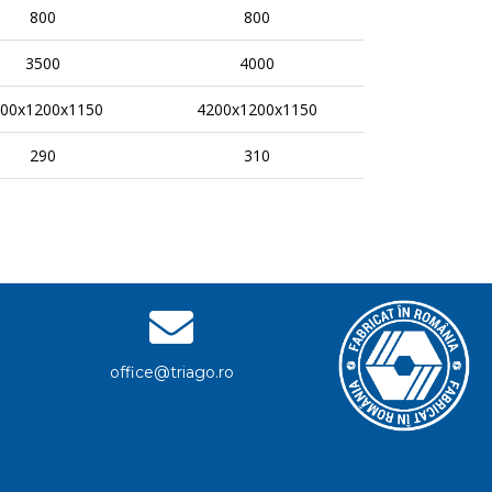
800
800
3500
4000
00x1200x1150
4200x1200x1150
290
310
office@triago.ro