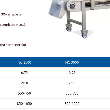
 304 și racleta
ctronic de viteză
area containerelor
NC 2500
NC 3000
0.75
0.75
2/10
2/10
550-750
550-750
850-1050
850-1050