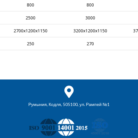
800
800
2500
3000
2700x1200x1150
3200x1200x1150
37
250
270
Румыния, Кодля, 505100, ул. Рампей №1