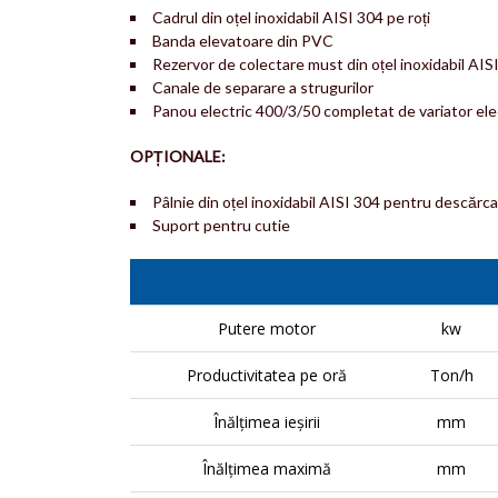
Cadrul din oțel inoxidabil AISI 304 pe roți
Banda elevatoare din PVC
Rezervor de colectare must din oțel inoxidabil AISI
Canale de separare a strugurilor
Panou electric 400/3/50 completat de variator ele
OPȚIONALE:
Pâlnie din oțel inoxidabil AISI 304 pentru descărc
Suport pentru cutie
Putere motor
kw
Productivitatea pe oră
Ton/h
Înălțimea ieșirii
mm
Înălțimea maximă
mm