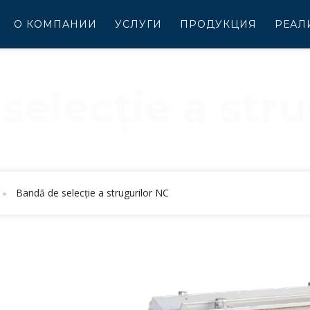
О КОМПАНИИ
УСЛУГИ
ПРОДУКЦИЯ
РЕАЛ
selecție a stru
 SELECȚIE A STRUG
Bandă de selecție a strugurilor NC