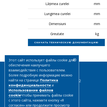
Lățimea curelei
mm
Lungimea curelei
mm
Dimensiuni
mm
Greutate
kg
Этот сайт использует файлы cookie для
обеспечения наилучшего
взаимодействия с пользователем.
Более подробную информацию можно
найти на странице
Политика
0268 547 832
и
конфиденциальности
Использование файлов
Чтобы принимать файлы cookie
cookie
с этого сайта, нажмите кнопку «Я
согласен» или продолжите просмотр