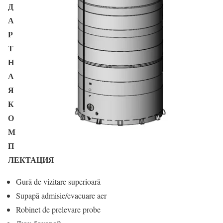
Д
А
Р
Т
Н
А
Я
К
О
М
П
ЛЕКТАЦИЯ
Gură de vizitare superioară
Supapă admisie/evacuare aer
Robinet de prelevare probe