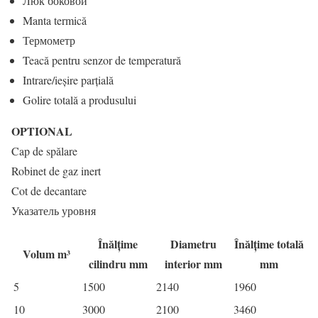
Люк боковой
Manta termică
Термометр
Teacă pentru senzor de temperatură
Intrare/ieșire parțială
Golire totală a produsului
OPTIONAL
Cap de spălare
Robinet de gaz inert
Cot de decantare
Указатель уровня
Înălțime
Diametru
Înălțime totală
Volum m³
cilindru mm
interior mm
mm
5
1500
2140
1960
10
3000
2100
3460