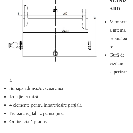
STAND
ARD
Membran
ă internă
separatoa
re
Gură de
vizitare
superioar
ă
Supapă admisie/evacuare aer
Izolație termică
4 elemente pentru intrare/ieșire parțială
Picioare reglabile pe înălțime
Golire totală produs