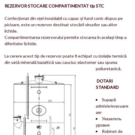
REZERVOR STOCARE COMPARTIMENTAT tip STC
Confecționat din oțel inoxidabil cu capac și fund conic dispus pe
picioare, este un rezervor destinat stocării vinurilor sau altor
lichide.
Compartimentarea rezervorului permite stocarea în același timp a
diferitelor lichide.
La cerere acest tip de rezervor poate fi echipat cu izolație termică
din vată minerală bazaltică sau cauciuc elastomer sau spuma
poliuretanică
.
DOTARI
STANDARD
Supapă
admisie/evacuare
aer
Указатель
уровня
Robinet de