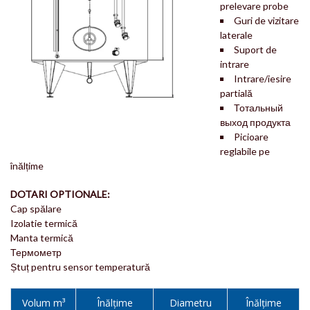
prelevare probe
Guri de vizitare
laterale
Suport de
intrare
Intrare/iesire
partială
Тотальный
выход продукта
Picioare
reglabile pe
înălțime
DOTARI OPTIONALE:
Cap spălare
Izolatie termică
Manta termică
Термометр
Ștuț pentru sensor temperatură
Volum m³
Înălțime
Diametru
Înălțime