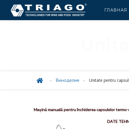
ГЛАВНАЯ
Unita
UNI
Unitate pentru capsu
Виноделие
Mașină manuală pentru închiderea capsulelor termo-
DATE TEHN