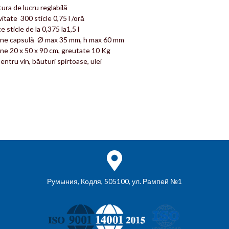
ura de lucru reglabilă
itate 300 sticle 0,75 l /oră
e sticle de la 0,375 la1,5 l
ne capsulă Ø max 35 mm, h max 60 mm
ne 20 x 50 x 90 cm, greutate 10 Kg
pentru vin, băuturi spirtoase, ulei
Румыния, Кодля, 505100, ул. Рампей №1