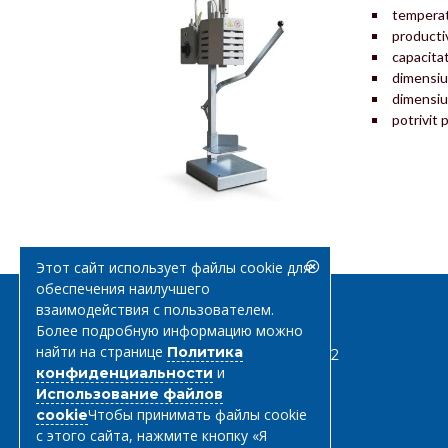
temperat
productiv
capacitat
dimensiu
dimensiu
potrivit 
Этот сайт использует файлы cookie для
обеспечения наилучшего
взаимодействия с пользователем.
Более подробную информацию можно
найти на странице
Политика
0268 547 832
и
конфиденциальности
Использование файлов
Чтобы принимать файлы cookie
cookie
с этого сайта, нажмите кнопку «Я