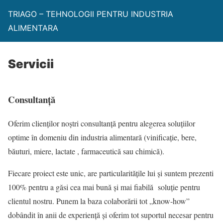
TRIAGO – TEHNOLOGII PENTRU INDUSTRIA
ALIMENTARA
Servicii
Consultanță
Oferim clienților noștri consultanță pentru alegerea soluțiilor
optime în domeniu din industria alimentară (vinificație, bere,
băuturi, miere, lactate , farmaceutică sau chimică).
Fiecare proiect este unic, are particularitățile lui și suntem prezenti
100% pentru a găsi cea mai bună și mai fiabilă soluție pentru
clientul nostru. Punem la baza colaborării tot „know-how”
dobândit în anii de experiență și oferim tot suportul necesar pentru