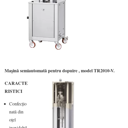
Mașină semiautomată pentru dopuire , model TR2010-V.
CARACTE
RISTICI
Confecțio
nată din
oțel
inoxidabil