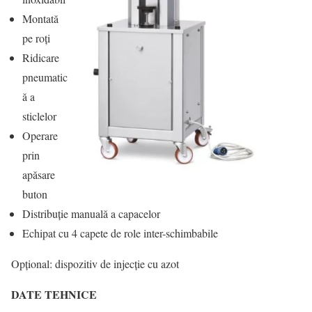
Montată
pe roți
Ridicare
pneumatic
ă a
sticlelor
Operare
prin
apăsare
buton
Distribuție manuală a capacelor
Echipat cu 4 capete de role inter-schimbabile
Opțional: dispozitiv de injecție cu azot
DATE TEHNICE