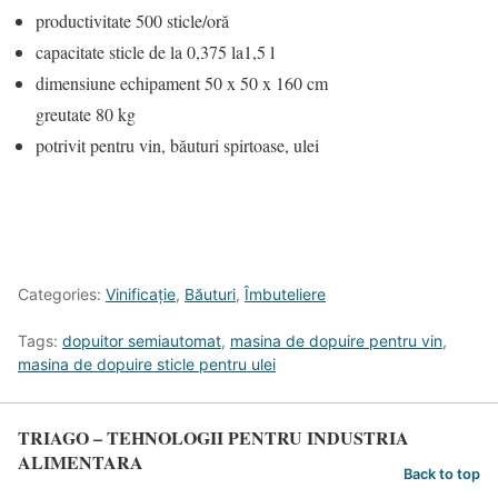
productivitate 500 sticle/oră
capacitate sticle de la 0,375 la1,5 l
dimensiune echipament 50 x 50 x 160 cm
greutate 80 kg
potrivit pentru vin, băuturi spirtoase, ulei
Categories:
Vinificație
,
Băuturi
,
Îmbuteliere
Tags:
dopuitor semiautomat
,
masina de dopuire pentru vin
,
masina de dopuire sticle pentru ulei
TRIAGO – TEHNOLOGII PENTRU INDUSTRIA
ALIMENTARA
Back to top