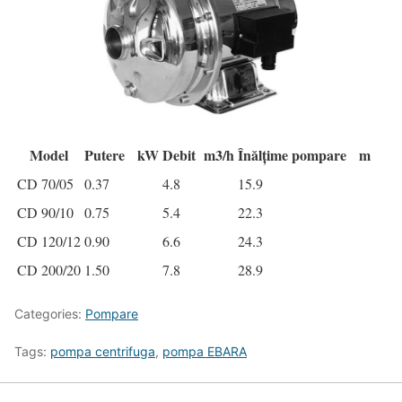
Model
Putere kW
Debit m3/h
Înălțime pompare m
CD 70/05
0.37
4.8
15.9
CD 90/10
0.75
5.4
22.3
CD 120/12
0.90
6.6
24.3
CD 200/20
1.50
7.8
28.9
Categories:
Pompare
Tags:
pompa centrifuga
,
pompa EBARA