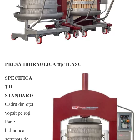
PRESĂ HIDRAULICA tip TEASC
SPECIFICA
ȚII
STANDARD
:
Cadru din oțel
vopsit pe roți
Parte
hidraulică
acționată de