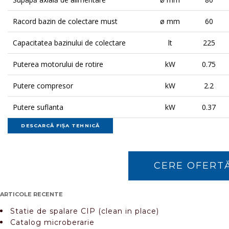
Racord bazin de colectare must
ø mm
60
Capacitatea bazinului de colectare
lt
225
Puterea motorului de rotire
kW
0.75
Putere compresor
kW
2.2
Putere suflanta
kW
0.37
CERE OFERT
ARTICOLE RECENTE
Statie de spalare CIP (clean in place)
Catalog microberarie