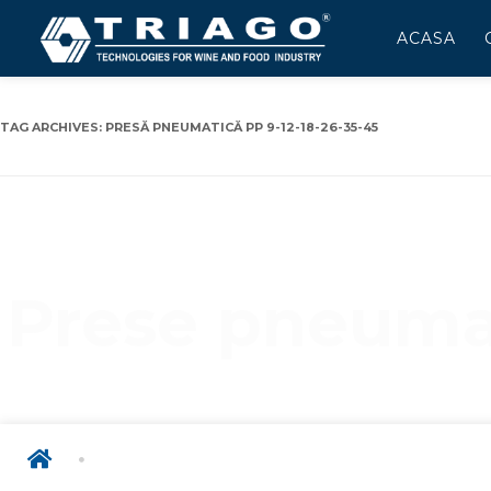
ACASA
Caută
după:
TAG ARCHIVES:
PRESĂ PNEUMATICĂ PP 9-12-18-26-35-45
Prese pneuma
PRESE PNEUMA