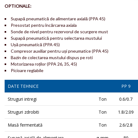
OPTIONALE:
Supapă pneumatică de alimentare axială (PPA 45)
Presostat pentru încărcarea axiala
Sonde de nivel pentru rezervorul de scurgere must
Supapă pneumatică pentru selectarea mustului
Ușă pneumatică (PPA 45)
Compresor auxiliar pentru uși pneumatice (PPA 45)
Bazin de colectarea mustului dispus pe roti
Motorizarea roților (PPA 26, 35, 45)
Picioare reglabile
DATE TEHNICE
PP 9
Struguri intregi
Ton
0.6/0.7
Struguri zdrobiti
Ton
1.8/2.09
Masă fermentată
Ton
2.6/2.8
Supapă axială de alimentare
ø mm
80